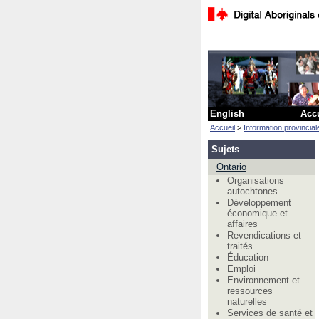
English
Acc
Accueil
>
Information provinciale 
Sujets
Ontario
Organisations
autochtones
Développement
économique et
affaires
Revendications et
traités
Éducation
Emploi
Environnement et
ressources
naturelles
Services de santé et