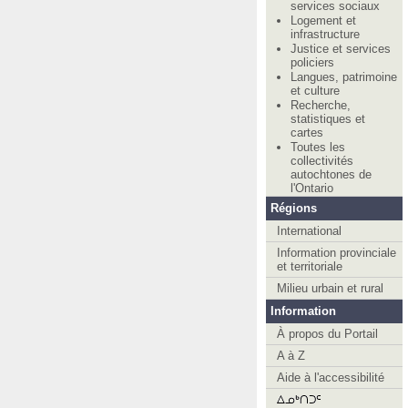
services sociaux
Logement et
infrastructure
Justice et services
policiers
Langues, patrimoine
et culture
Recherche,
statistiques et
cartes
Toutes les
collectivités
autochtones de
l'Ontario
Régions
International
Information provinciale
et territoriale
Milieu urbain et rural
Information
À propos du Portail
A à Z
Aide à l'accessibilité