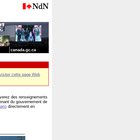
canada.gc.ca
visiter cette page Web
ouverez des renseignements
ovenant du gouvernement de
ario
directement en