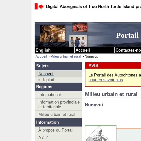
Passer au c
Portail
English
Accueil
Contactez-n
Accueil
>
Milieu urbain et rural
> Nunavut
AVIS
Sujets
Nunavut
Le Portail des Autochtones a
pour en savoir plus
.
Iqaluit
Régions
Milieu urbain et rural
International
Information provinciale
Nunavut
et territoriale
Milieu urbain et rural
Information
À propos du Portail
A à Z