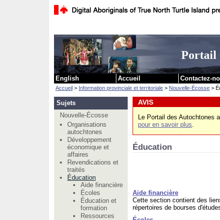
Passer au c
Portail
English
Accueil
Contactez-n
Accueil
>
Information provinciale et territoriale
>
Nouvelle-Écosse
> É
AVIS
Sujets
Nouvelle-Écosse
Le Portail des Autochtones a
pour en savoir plus
.
Organisations
autochtones
Développement
Éducation
économique et
affaires
Revendications et
traités
Éducation
Aide financière
Aide financière
Écoles
Cette section contient des lien
Éducation et
répertoires de bourses d'étude
formation
Ressources
Écoles