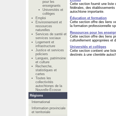
pour les
Cette section fournit une list
enseignants
fédérales, des établissements s
Universités et
autochtone importante.
collèges
Emploi
Éducation et formation
Cette section offre des liens 
Environnement et
la formation professionnelle s
ressources
naturelles
Ressources pour les enseig
Services de santé et
Cette section offre des liens 
services sociaux
culturellement appropriées et d
Logement et
infrastructure
Universités et collèges
Justice et services
Cette section contient une lis
policiers
destinés à une clientèle autoc
Langues, patrimoine
et culture
Recherche,
statistiques et
cartes
Toutes les
collectivités
autochtones de la
Nouvelle-Écosse
Régions
International
Information provinciale
et territoriale