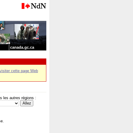
canada.gc.ca
visiter cette page Web
les autres régions :
se.