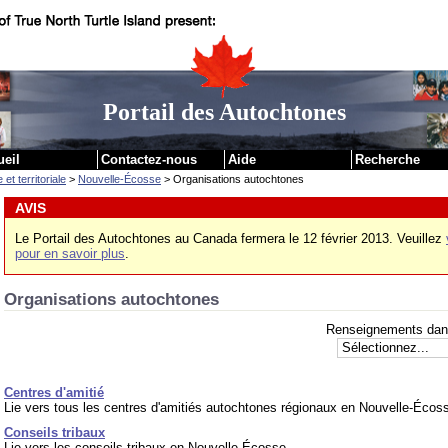
|
Passer au contenu
Passer aux liens institutionnels
Portail des Autochtones
ueil
Contactez-nous
Aide
Recherche
et territoriale
>
Nouvelle-Écosse
> Organisations autochtones
AVIS
Le Portail des Autochtones au Canada fermera le 12 février 2013. Veuillez
pour en savoir plus
.
Organisations autochtones
Renseignements dans 
Centres d'amitié
Lie vers tous les centres d'amitiés autochtones régionaux en Nouvelle-Écos
Conseils tribaux
Lie vers les conseils tribaux en Nouvelle-Écosse.