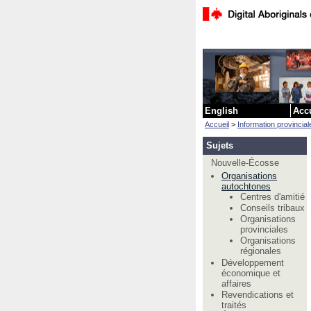
English
Acc
Accueil
>
Information provinciale 
Sujets
Nouvelle-Écosse
Organisations
autochtones
Centres d'amitié
Conseils tribaux
Organisations
provinciales
Organisations
régionales
Développement
économique et
affaires
Revendications et
traités