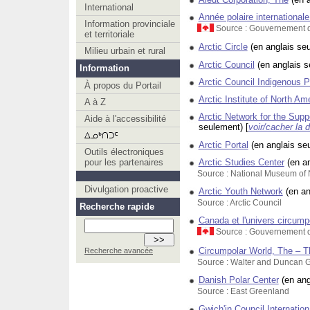
International
Année polaire international
Information provinciale
Source : Gouvernement
et territoriale
Arctic Circle
(en anglais se
Milieu urbain et rural
Arctic Council
(en anglais 
Information
Arctic Council Indigenous P
À propos du Portail
Arctic Institute of North Am
A à Z
Arctic Network for the Supp
Aide à l'accessibilité
seulement)
[
voir/cacher la d
Arctic Portal
(en anglais se
Outils électroniques
Arctic Studies Center
(en a
pour les partenaires
Source : National Museum of N
Divulgation proactive
Arctic Youth Network
(en a
Source : Arctic Council
Recherche rapide
Canada et l'univers circumpo
Source : Gouvernement d
Circumpolar World, The – T
Recherche avancée
Source : Walter and Duncan 
Danish Polar Center
(en an
Source : East Greenland
Gwich'in Council Internation