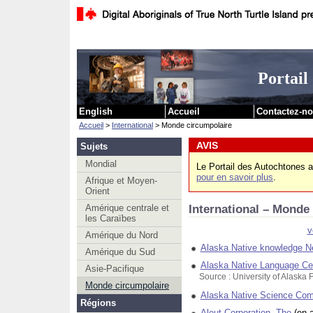
Passer au c
Portail
English
Accueil
Contactez-n
Accueil
>
International
> Monde circumpolaire
AVIS
Sujets
Mondial
Le Portail des Autochtones a
pour en savoir plus
.
Afrique et Moyen-
Orient
International – Monde
Amérique centrale et
les Caraïbes
v
Amérique du Nord
Alaska Native knowledge N
Amérique du Sud
Alaska Native Language Ce
Asie-Pacifique
Source : University of Alaska 
Monde circumpolaire
Alaska Native Science Co
Régions
Aleut Corporation, The
(en 