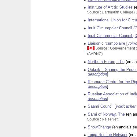
Institute of Arctic Studies
(
Source : Dartmouth College 
International Union for Cir
Inuit Circumpolar Council (
Inuit Circumpolar Council (
Liaison circumpolaire
[
voir/
Source : Gouvernement d
(AADNC)
Northern Forum, The
(en an
Ookpik – Sharing the Pride 
description
]
Resource Centre for the Ri
description
]
Russian Association of Ind
description
]
Saami Council
[
voir/cacher 
Sami of Norway, The
(en an
Source : ReiseNett
SnowChange
(en anglais s
Taiga Rescue Network
(en 