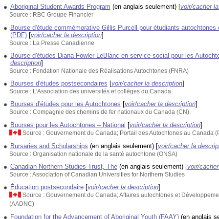
Aboriginal Student Awards Program
(en anglais seulement)
[
voir/cacher la
Source : RBC Groupe Financier
Bourse d'étude commémorative Gillis Purcell pour étudiants autochtones
(PDF)
[
voir/cacher la description
]
Source : La Presse Canadienne
Bourse d'études Diana Fowler LeBlanc en service social pour les Autocht
description
]
Source : Fondation Nationale des Réalisations Autochtones (FNRA)
Bourses d'études postsecondaires
[
voir/cacher la description
]
Source : L'Association des universités et collèges du Canada
Bourses d'études pour les Autochtones
[
voir/cacher la description
]
Source : Compagnie des chemins de fer nationaux du Canada (CN)
Bourses pour les Autochtones – National
[
voir/cacher la description
]
Source : Gouvernement du Canada; Portail des Autochtones au Canada 
Bursaries and Scholarships
(en anglais seulement)
[
voir/cacher la descrip
Source : Organisation nationale de la santé autochtone (ONSA)
Canadian Northern Studies Trust, The
(en anglais seulement)
[
voir/cacher
Source : Association of Canadian Universities for Northern Studies
Éducation postsecondaire
[
voir/cacher la description
]
Source : Gouvernement du Canada; Affaires autochtones et Développem
(AADNC)
Foundation for the Advancement of Aboriginal Youth (FAAY)
(en anglais s