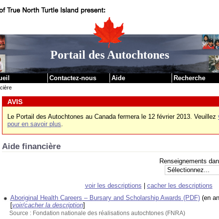
|
Passer au contenu
Passer aux liens institutionnels
Portail des Autochtones
ueil
Contactez-nous
Aide
Recherche
cière
AVIS
Le Portail des Autochtones au Canada fermera le 12 février 2013. Veuillez
pour en savoir plus
.
Aide financière
Renseignements dans 
voir les descriptions
|
cacher les descriptions
Aboriginal Health Careers – Bursary and Scholarship Awards
(PDF)
(en a
[
voir/cacher la description
]
Source : Fondation nationale des réalisations autochtones (FNRA)