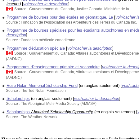
inscrits)
[
voir/cacher la description
]
Source : Gouvernement du Canada; Justice Canada, Ministère de la
Programme de bourses pour des études en géomatique, Le
[
voir/cacher l
Source : Fondation de l'Association des Arpenteurs des Terres du Canada Inc.
Programme de bourses spéciales pour les étudiants autochtones en méd
description
]
Source : Fondation médicale canadienne
Programme d'éducation spéciale
[
voir/cacher la description
]
Source : Gouvernement du Canada; Affaires autochtones et Développem
(AADNC)
Programmes d'enseignement primaire et secondaire
[
voir/cacher la descri
Source : Gouvernement du Canada; Affaires autochtones et Développem
(AADNC)
Rose Nolan Memorial Scholarship Fund
(en anglais seulement)
[
voir/cach
Source : The Ted Nolan Foundation
Scholarphips
(en anglais seulement)
[
voir/cacher la description
]
Source : The Aboriginal Multi-Media Society (AMMSA)
Scholarships
Aboriginal Scholarship Opportunity
(en anglais seulement)
[
Source : The Weather Network
Si vous désirez obtenir de plus amples renseignements sur l'aide financière p