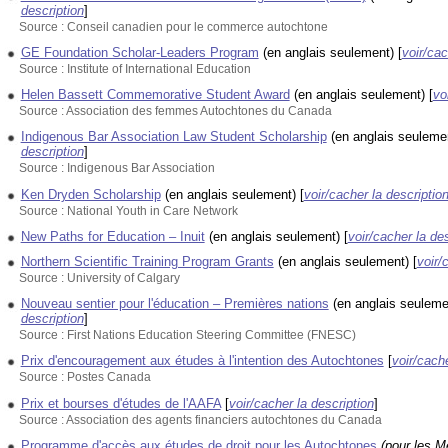
description
]
Source : Conseil canadien pour le commerce autochtone
GE Foundation Scholar-Leaders Program
(en anglais seulement)
[
voir/cac
Source : Institute of International Education
Helen Bassett Commemorative Student Award
(en anglais seulement)
[
vo
Source : Association des femmes Autochtones du Canada
Indigenous Bar Association Law Student Scholarship
(en anglais seuleme
description
]
Source : Indigenous Bar Association
Ken Dryden Scholarship
(en anglais seulement)
[
voir/cacher la descriptio
Source : National Youth in Care Network
New Paths for Education – Inuit
(en anglais seulement)
[
voir/cacher la de
Northern Scientific Training Program Grants
(en anglais seulement)
[
voir/
Source : University of Calgary
Nouveau sentier pour l'éducation – Premières nations
(en anglais seuleme
description
]
Source : First Nations Education Steering Committee (FNESC)
Prix d'encouragement aux études à l'intention des Autochtones
[
voir/cache
Source : Postes Canada
Prix et bourses d'études de l'AAFA
[
voir/cacher la description
]
Source : Association des agents financiers autochtones du Canada
Programme d'accès aux études de droit pour les Autochtones
(pour les Mé