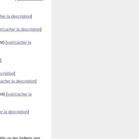
her la description
]
ir/cacher la description
]
nt)
[
voir/cacher la
n
]
scription
]
cacher la description
]
nt)
[
voir/cacher la
r la description
]
tis ou les Indiens non