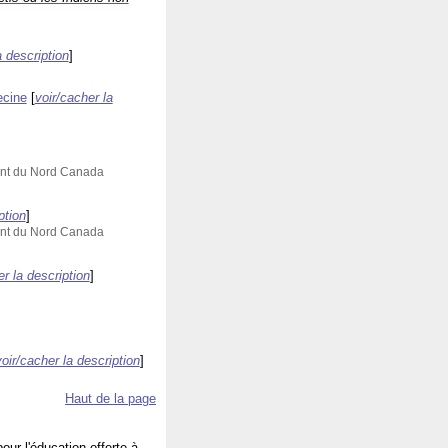
a description
]
ecine
[
voir/cacher la
ent du Nord Canada
ption
]
ent du Nord Canada
er la description
]
voir/cacher la description
]
Haut de la page
our l'éducation offerte à