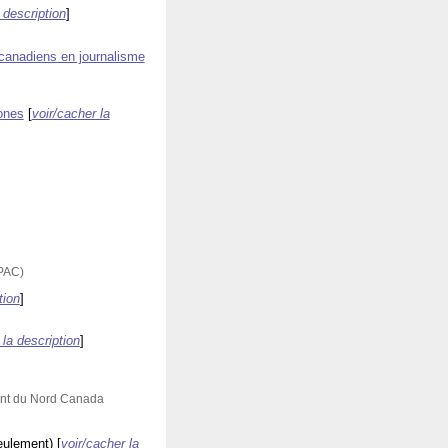
 description
]
 canadiens en journalisme
ones
[
voir/cacher la
(PAC)
tion
]
 la description
]
ent du Nord Canada
eulement)
[
voir/cacher la