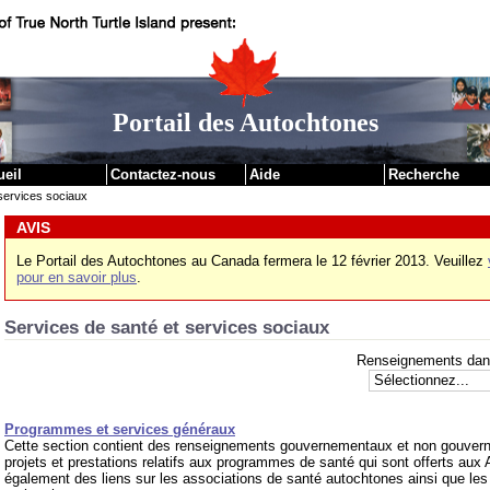
|
Passer au contenu
Passer aux liens institutionnels
Portail des Autochtones
ueil
Contactez-nous
Aide
Recherche
services sociaux
AVIS
Le Portail des Autochtones au Canada fermera le 12 février 2013. Veuillez
pour en savoir plus
.
Services de santé et services sociaux
Renseignements dans 
Programmes et services généraux
Cette section contient des renseignements gouvernementaux et non gouvern
projets et prestations relatifs aux programmes de santé qui sont offerts aux
également des liens sur les associations de santé autochtones ainsi que les