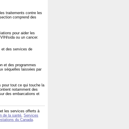
les traitements contre les
e section comprend des
ations pour aider les
 VIH/sida ou un cancer.
 et des services de
ison et des programmes
aux séquelles laissées par
s pour tout ce qui touche la
 contient notamment des
 sur des embarcations et
t les services offerts à
 de la santé
,
Services
estations du Canada
.