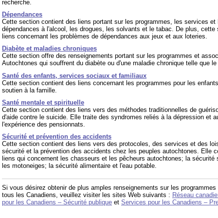
recherche.
Dépendances
Cette section contient des liens portant sur les programmes, les services et 
dépendances à l'alcool, les drogues, les solvants et le tabac. De plus, cett
liens concernant les problèmes de dépendances aux jeux et aux loteries.
Diabète et maladies chroniques
Cette section offre des renseignements portant sur les programmes et associ
Autochtones qui souffrent du diabète ou d'une maladie chronique telle que le
Santé des enfants, services sociaux et familiaux
Cette section contient des liens concernant les programmes pour les enfants
soutien à la famille.
Santé mentale et spirituelle
Cette section contient des liens vers des méthodes traditionnelles de guér
d'aide contre le suicide. Elle traite des syndromes reliés à la dépression et 
l'expérience des pensionnats.
Sécurité et prévention des accidents
Cette section contient des liens vers des protocoles, des services et des loi
sécurité et la prévention des accidents chez les peuples autochtones. Elle
liens qui concernent les chasseurs et les pêcheurs autochtones; la sécurité
les motoneiges; la sécurité alimentaire et l'eau potable.
Si vous désirez obtenir de plus amples renseignements sur les programmes e
tous les Canadiens, veuillez visiter les sites Web suivants :
Réseau canadien
pour les Canadiens – Sécurité publique
et
Services pour les Canadiens – Pr